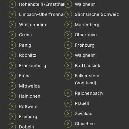
Hohenstein-Ernstthal
Waldheim
Limbach-Oberfrohna
Sächsische Schweiz
Wüstenbrand
Marienberg
Grüna
Olbernhau
Penig
Frohburg
Rochlitz
Waldheim
Frankenberg
Bad Lausick
Flöha
Falkenstein
(Vogtland)
Mittweida
Reichenbach
Hainichen
Plauen
Roßwein
Zwickau
Freiberg
Glauchau
Döbeln