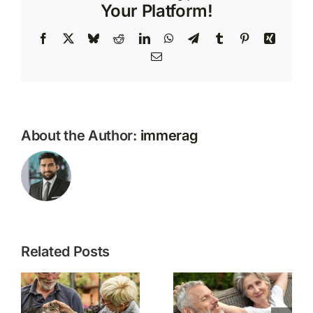
Your Platform!
Facebook
X
Bluesky
Reddit
LinkedIn
WhatsApp
Telegram
Tumblr
Pinterest
Xing
Email
About the Author:
immerag
Related Posts
Mehr
24/7