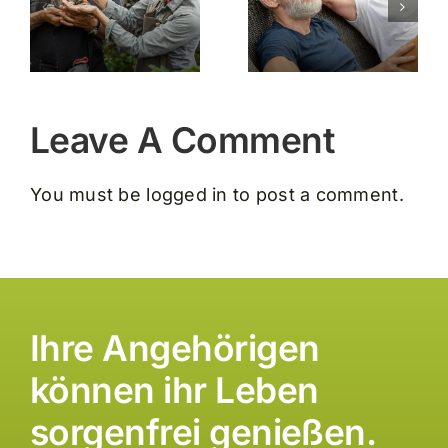
Sicherheit
m
Sicherheit
für
im Alltag
Angehörige
Leave A Comment
You must be
logged in
to post a comment.
Ihre Angehörigen
können ihr Leben
sorgenfrei genießen.