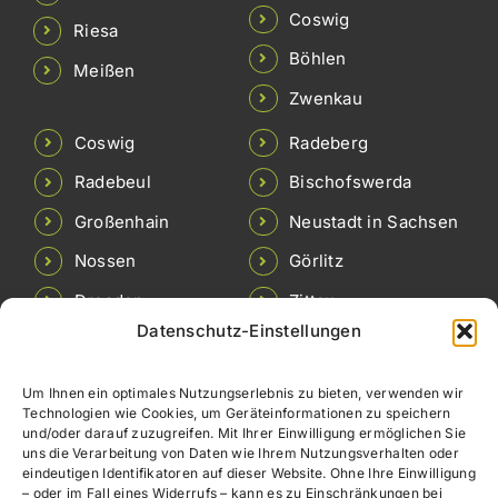
Coswig
Riesa
Böhlen
Meißen
Zwenkau
Coswig
Radeberg
Radebeul
Bischofswerda
Großenhain
Neustadt in Sachsen
Nossen
Görlitz
Dresden
Zittau
Datenschutz-Einstellungen
Pirna
Löbau
Freital
Brandis
Um Ihnen ein optimales Nutzungserlebnis zu bieten, verwenden wir
Technologien wie Cookies, um Geräteinformationen zu speichern
Rötha
Colditz
und/oder darauf zuzugreifen. Mit Ihrer Einwilligung ermöglichen Sie
uns die Verarbeitung von Daten wie Ihrem Nutzungsverhalten oder
Böhlen
Meerane
eindeutigen Identifikatoren auf dieser Website. Ohne Ihre Einwilligung
– oder im Fall eines Widerrufs – kann es zu Einschränkungen bei
Zwenkau
Waldenburg