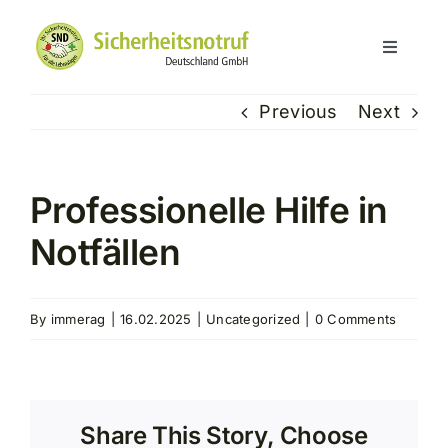
Skip
to
Toggle
content
Navigati
Hausnotruf
Previous
Next
Über SND
Professionelle Hilfe in
Kundenerfahrungen
Notfällen
Service
By
immerag
|
16.02.2025
|
Uncategorized
|
0 Comments
Kontakt
Partner
Share This Story, Choose