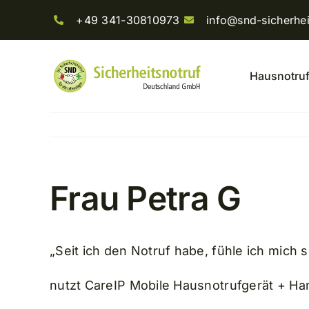
Skip
+49 341-30810973
info@snd-sicherhei
to
content
Hausnotru
Frau Petra G
„Seit ich den Notruf habe, fühle ich mich s
nutzt CareIP Mobile Hausnotrufgerät + H