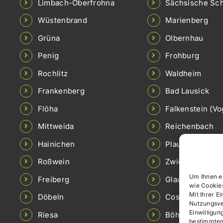
Limbach-Oberfrohna
Sächsische Sc
Wüstenbrand
Marienberg
Grüna
Olbernhau
Penig
Frohburg
Rochlitz
Waldheim
Frankenberg
Bad Lausick
Flöha
Falkenstein (Vo
Mittweida
Reichenbach
Hainichen
Plauen
Roßwein
Zwickau
Um Ihnen e
Freiberg
Glauchau
wie Cookie
Mit Ihrer E
Döbeln
Coswig
Nutzungsver
Einwilligun
Riesa
Böhlen
bestimmten