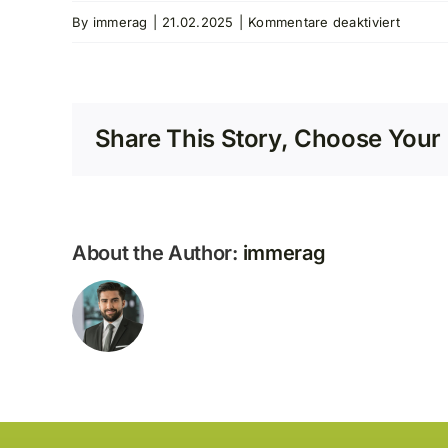
für
By
immerag
|
21.02.2025
|
Kommentare deaktiviert
Frau
Petra
G
Share This Story, Choose Your 
About the Author:
immerag