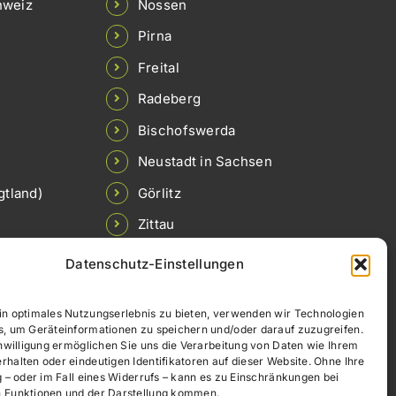
hweiz
Nossen
Pirna
Freital
Radeberg
Bischofswerda
Neustadt in Sachsen
gtland)
Görlitz
Zittau
Löbau
Datenschutz-Einstellungen
Borna
in optimales Nutzungserlebnis zu bieten, verwenden wir Technologien
Brandis
s, um Geräteinformationen zu speichern und/oder darauf zuzugreifen.
inwilligung ermöglichen Sie uns die Verarbeitung von Daten wie Ihrem
Colditz
halten oder eindeutigen Identifikatoren auf dieser Website. Ohne Ihre
g – oder im Fall eines Widerrufs – kann es zu Einschränkungen bei
Meerane
 Funktionen und der Darstellung kommen.