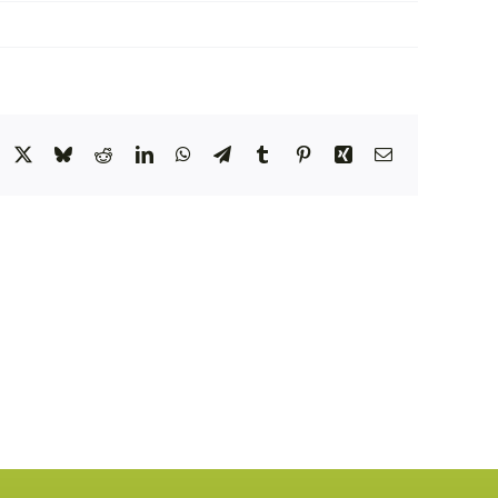
acebook
X
Bluesky
Reddit
LinkedIn
WhatsApp
Telegram
Tumblr
Pinterest
Xing
Email