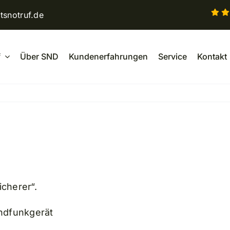
tsnotruf.de
f
Über SND
Kundenerfahrungen
Service
Kontakt
icherer“.
andfunkgerät