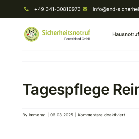
Skip
+49 341-30810973
info@snd-sicherhei
to
content
Hausnotru
Tagespflege Rei
für
By
immerag
|
06.03.2025
|
Kommentare deaktiviert
Tagesp
Reinlä