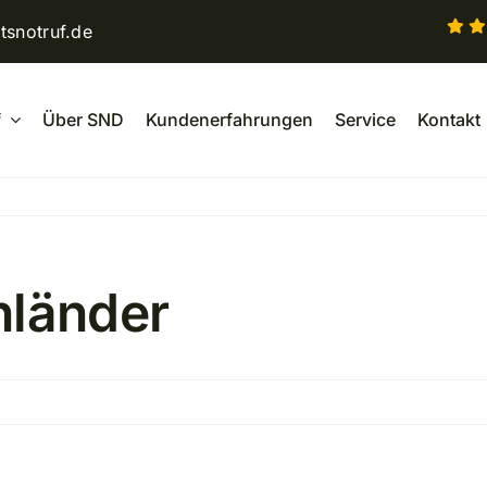
tsnotruf.de
f
Über SND
Kundenerfahrungen
Service
Kontakt
nländer
flege
nder