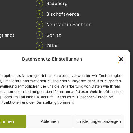
Radeberg
Bischofswerda
Neustadt in Sachsen
gtland)
Görlitz
Zittau
Löbau
Datenschutz-Einstellungen
Borna
in optimales Nutzungserlebnis zu bieten, verwenden wir Technologien
Brandis
s, um Geräteinformationen zu speichern und/oder darauf zuzugreifen.
inwilligung ermöglichen Sie uns die Verarbeitung von Daten wie Ihrem
Colditz
halten oder eindeutigen Identifikatoren auf dieser Website. Ohne Ihre
g – oder im Fall eines Widerrufs – kann es zu Einschränkungen bei
Meerane
 Funktionen und der Darstellung kommen.
Waldenburg
timmen
Ablehnen
Einstellungen anzeigen