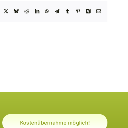
acebook
X
Bluesky
Reddit
LinkedIn
WhatsApp
Telegram
Tumblr
Pinterest
Xing
Email
Kostenübernahme möglich!