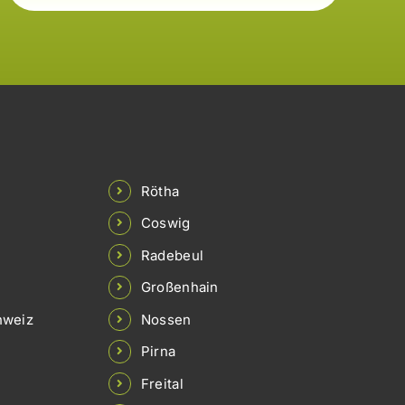
Rötha
Coswig
Radebeul
Großenhain
hweiz
Nossen
Pirna
Freital