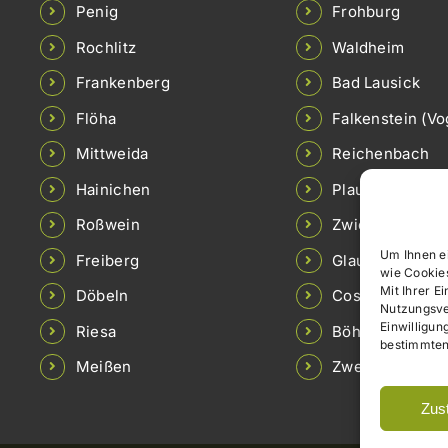
Penig
Frohburg
Rochlitz
Waldheim
Frankenberg
Bad Lausick
Flöha
Falkenstein (Vo
Mittweida
Reichenbach
Hainichen
Plauen
Roßwein
Zwickau
Um Ihnen e
Freiberg
Glauchau
wie Cookie
Mit Ihrer E
Döbeln
Coswig
Nutzungsver
Einwilligun
Riesa
Böhlen
bestimmten
Meißen
Zwenkau
Zus