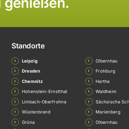
i genießen.
Standorte
Leipzig
Olbernhau
Dresden
Frohburg
Chemnitz
Hartha
Hohenstein-Ernstthal
Waldheim
Limbach-Oberfrohna
Sächsische Sc
Wüstenbrand
Marienberg
Grüna
Olbernhau