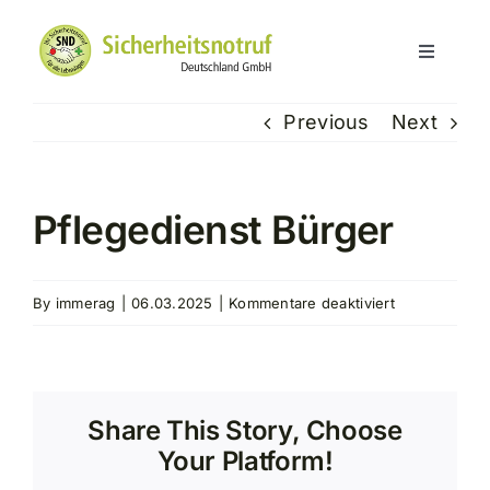
Skip
to
Toggle
content
Navigati
Hausnotruf
Previous
Next
Über SND
Pflegedienst Bürger
Kundenerfahrungen
für
By
immerag
|
06.03.2025
|
Kommentare deaktiviert
Service
Pflegedienst
Bürger
Kontakt
Share This Story, Choose
Your Platform!
Partner