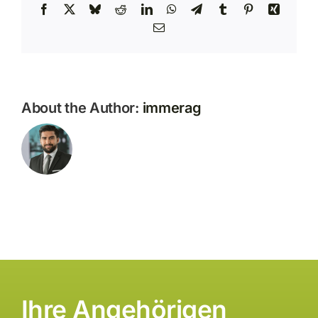
Facebook
X
Bluesky
Reddit
LinkedIn
WhatsApp
Telegram
Tumblr
Pinterest
Xing
Email
About the Author:
immerag
Ihre Angehörigen