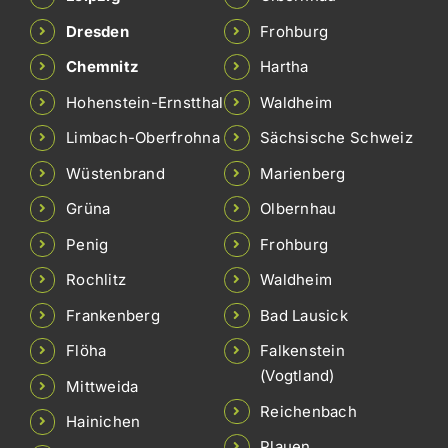
Dresden
Frohburg
Chemnitz
Hartha
Hohenstein-Ernstthal
Waldheim
Limbach-Oberfrohna
Sächsische Schweiz
Wüstenbrand
Marienberg
Grüna
Olbernhau
Penig
Frohburg
Rochlitz
Waldheim
Frankenberg
Bad Lausick
Flöha
Falkenstein
(Vogtland)
Mittweida
Reichenbach
Hainichen
Plauen