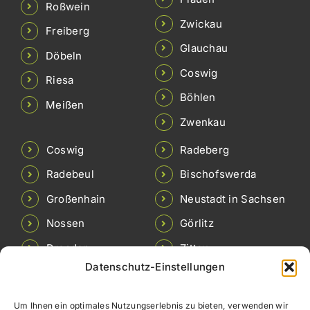
Roßwein
Zwickau
Freiberg
Glauchau
Döbeln
Coswig
Riesa
Böhlen
Meißen
Zwenkau
Coswig
Radeberg
Radebeul
Bischofswerda
Großenhain
Neustadt in Sachsen
Nossen
Görlitz
Dresden
Zittau
Datenschutz-Einstellungen
Pirna
Löbau
Freital
Brandis
Um Ihnen ein optimales Nutzungserlebnis zu bieten, verwenden wir