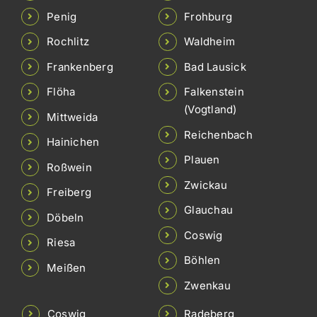
Penig
Frohburg
Rochlitz
Waldheim
Frankenberg
Bad Lausick
Flöha
Falkenstein
(Vogtland)
Mittweida
Reichenbach
Hainichen
Plauen
Roßwein
Zwickau
Freiberg
Glauchau
Döbeln
Coswig
Riesa
Böhlen
Meißen
Zwenkau
Coswig
Radeberg