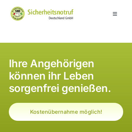
Skip
to
Toggle
content
Navigati
Hausnotruf
Über SND
Ihre Angehörigen
Kundenerfahrungen
können ihr Leben
sorgenfrei genießen.
Service
Kontakt
Kostenübernahme möglich!
Partner