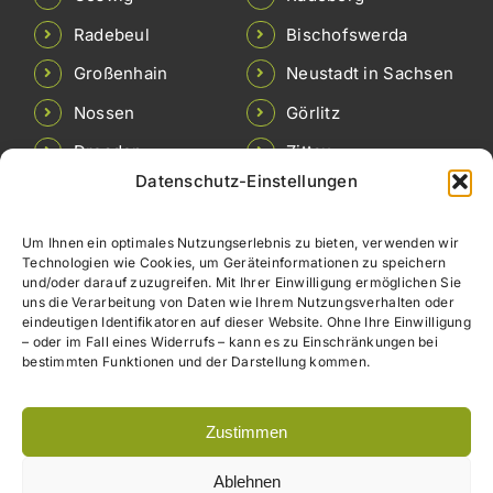
Radebeul
Bischofswerda
Großenhain
Neustadt in Sachsen
Nossen
Görlitz
Dresden
Zittau
Datenschutz-Einstellungen
Pirna
Löbau
Freital
Brandis
Um Ihnen ein optimales Nutzungserlebnis zu bieten, verwenden wir
Technologien wie Cookies, um Geräteinformationen zu speichern
Rötha
Colditz
und/oder darauf zuzugreifen. Mit Ihrer Einwilligung ermöglichen Sie
uns die Verarbeitung von Daten wie Ihrem Nutzungsverhalten oder
Böhlen
Meerane
eindeutigen Identifikatoren auf dieser Website. Ohne Ihre Einwilligung
– oder im Fall eines Widerrufs – kann es zu Einschränkungen bei
Zwenkau
Waldenburg
bestimmten Funktionen und der Darstellung kommen.
Borna
Zustimmen
Ablehnen